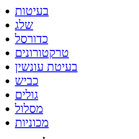
בעיטות
שלג
כדורסל
טרקטורונים
בעיטת עונשין
כביש
גולים
מסלול
מכוניות