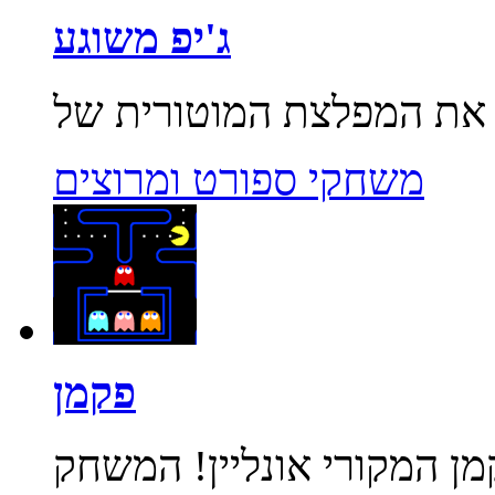
ג'יפ משוגע
משחקי ספורט ומרוצים
פקמן