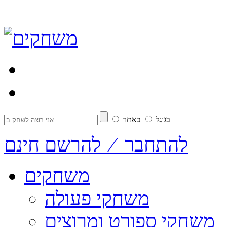
בגוגל
באתר
להתחבר ⁄ להרשם חינם
משחקים
משחקי פעולה
משחקי ספורט ומרוצים