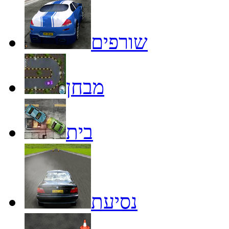
שורפים
מבחן
בית
נסיעת