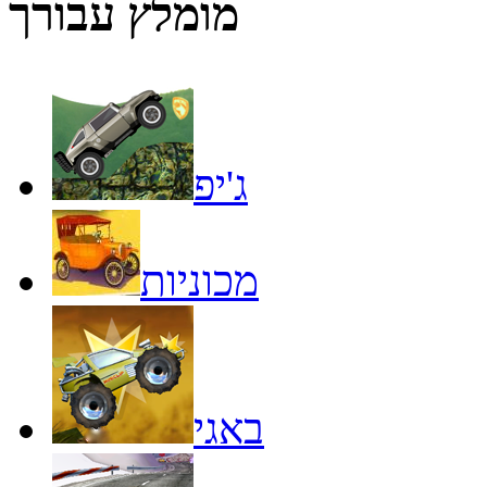
מומלץ עבורך
ג'יפ
מכוניות
באגי