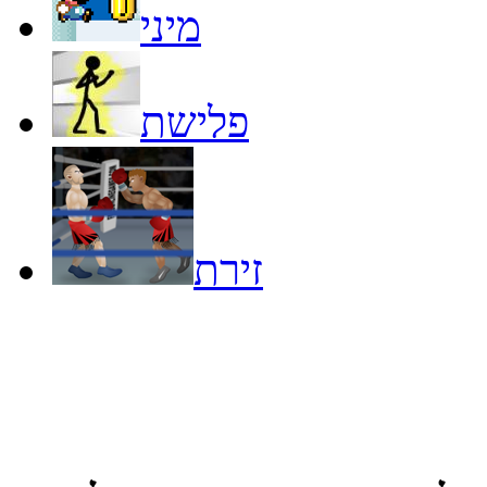
מיני
פלישת
זירת