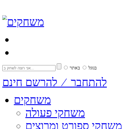
בגוגל
באתר
להתחבר ⁄ להרשם חינם
משחקים
משחקי פעולה
משחקי ספורט ומרוצים