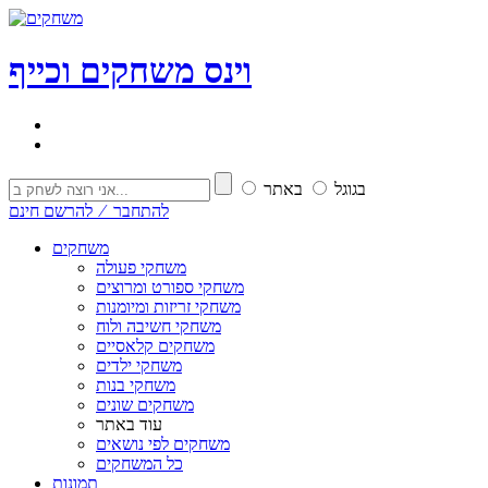
וי
נ
ס
משחקים וכייף
בגוגל
באתר
להתחבר ⁄ להרשם חינם
משחקים
משחקי פעולה
משחקי ספורט ומרוצים
משחקי זריזות ומיומנות
משחקי חשיבה ולוח
משחקים קלאסיים
משחקי ילדים
משחקי בנות
משחקים שונים
עוד באתר
משחקים לפי נושאים
כל המשחקים
תמונות