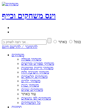
וי
נ
ס
משחקים וכייף
בגוגל
באתר
להתחבר ⁄ להרשם חינם
משחקים
משחקי פעולה
משחקי ספורט ומרוצים
משחקי זריזות ומיומנות
משחקי חשיבה ולוח
משחקים קלאסיים
משחקי ילדים
משחקי בנות
משחקים שונים
עוד באתר
משחקים לפי נושאים
כל המשחקים
תמונות