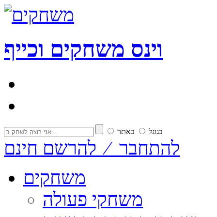
וי
נ
ס
משחקים וכייף
בגוגל
באתר
להתחבר ⁄ להרשם חינם
משחקים
משחקי פעולה