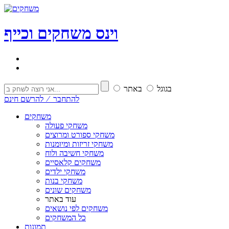
וי
נ
ס
משחקים וכייף
בגוגל
באתר
להתחבר ⁄ להרשם חינם
משחקים
משחקי פעולה
משחקי ספורט ומרוצים
משחקי זריזות ומיומנות
משחקי חשיבה ולוח
משחקים קלאסיים
משחקי ילדים
משחקי בנות
משחקים שונים
עוד באתר
משחקים לפי נושאים
כל המשחקים
תמונות