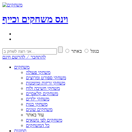
וי
נ
ס
משחקים וכייף
בגוגל
באתר
להתחבר ⁄ להרשם חינם
משחקים
משחקי פעולה
משחקי ספורט ומרוצים
משחקי זריזות ומיומנות
משחקי חשיבה ולוח
משחקים קלאסיים
משחקי ילדים
משחקי בנות
משחקים שונים
עוד באתר
משחקים לפי נושאים
כל המשחקים
תמונות