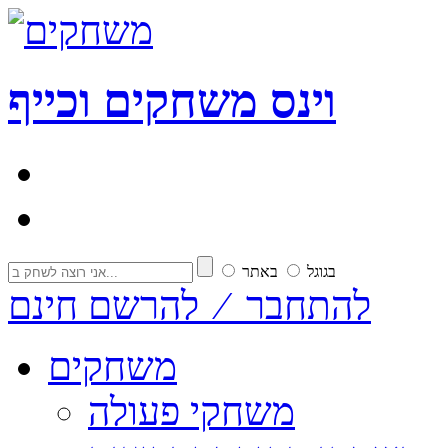
וי
נ
ס
משחקים וכייף
בגוגל
באתר
להתחבר ⁄ להרשם חינם
משחקים
משחקי פעולה