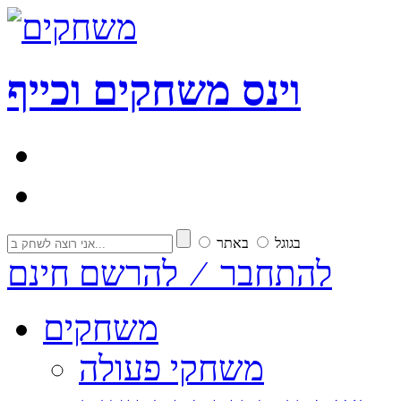
וי
נ
ס
משחקים וכייף
בגוגל
באתר
להתחבר ⁄ להרשם חינם
משחקים
משחקי פעולה