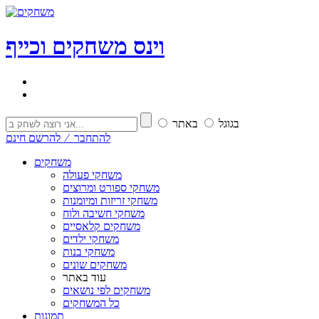
וי
נ
ס
משחקים וכייף
בגוגל
באתר
להתחבר ⁄ להרשם חינם
משחקים
משחקי פעולה
משחקי ספורט ומרוצים
משחקי זריזות ומיומנות
משחקי חשיבה ולוח
משחקים קלאסיים
משחקי ילדים
משחקי בנות
משחקים שונים
עוד באתר
משחקים לפי נושאים
כל המשחקים
תמונות