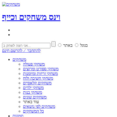
וי
נ
ס
משחקים וכייף
בגוגל
באתר
להתחבר ⁄ להרשם חינם
משחקים
משחקי פעולה
משחקי ספורט ומרוצים
משחקי זריזות ומיומנות
משחקי חשיבה ולוח
משחקים קלאסיים
משחקי ילדים
משחקי בנות
משחקים שונים
עוד באתר
משחקים לפי נושאים
כל המשחקים
תמונות