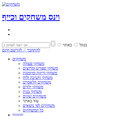
וי
נ
ס
משחקים וכייף
בגוגל
באתר
להתחבר ⁄ להרשם חינם
משחקים
משחקי פעולה
משחקי ספורט ומרוצים
משחקי זריזות ומיומנות
משחקי חשיבה ולוח
משחקים קלאסיים
משחקי ילדים
משחקי בנות
משחקים שונים
עוד באתר
משחקים לפי נושאים
כל המשחקים
תמונות