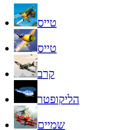
טייס
טייס
קרב
הליקופטר
שמיים