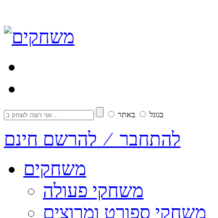
בגוגל
באתר
להתחבר ⁄ להרשם חינם
משחקים
משחקי פעולה
משחקי ספורט ומרוצים