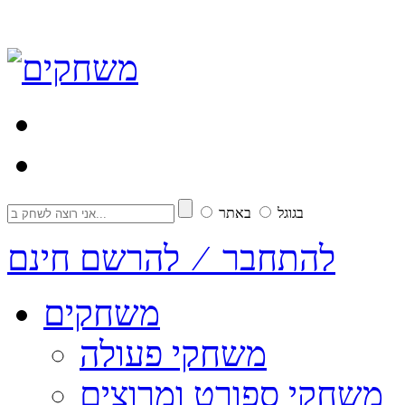
בגוגל
באתר
להתחבר ⁄ להרשם חינם
משחקים
משחקי פעולה
משחקי ספורט ומרוצים