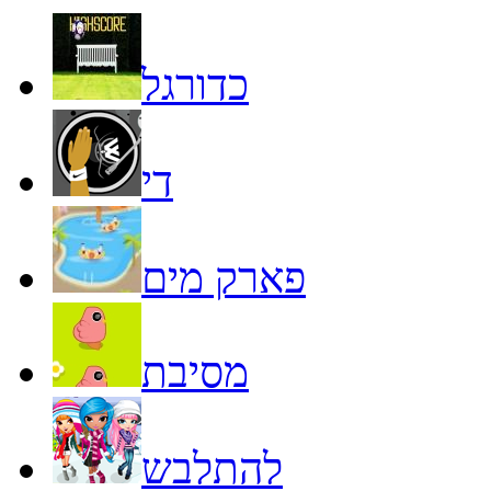
כדורגל
די
פארק מים
מסיבת
להתלבש