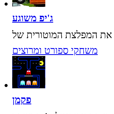
ג'יפ משוגע
משחקי ספורט ומרוצים
פקמן