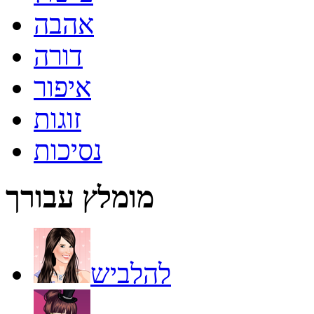
אהבה
דורה
איפור
זוגות
נסיכות
מומלץ עבורך
להלביש