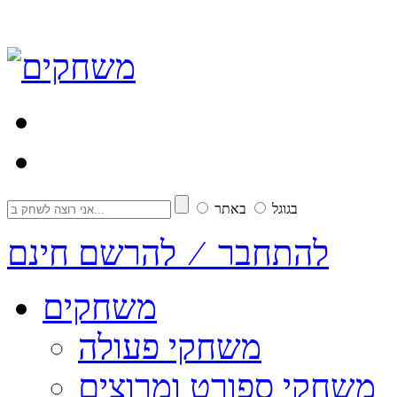
בגוגל
באתר
להתחבר ⁄ להרשם חינם
משחקים
משחקי פעולה
משחקי ספורט ומרוצים