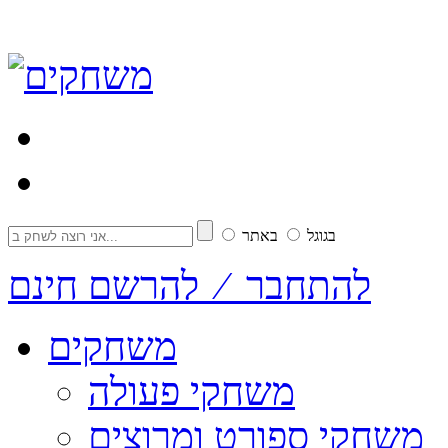
בגוגל
באתר
להתחבר ⁄ להרשם חינם
משחקים
משחקי פעולה
משחקי ספורט ומרוצים