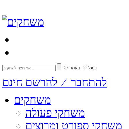
בגוגל
באתר
להתחבר ⁄ להרשם חינם
משחקים
משחקי פעולה
משחקי ספורט ומרוצים