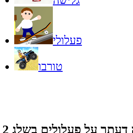
פעלולי
טורבו
דעתך על
פעלולים בשלג 2