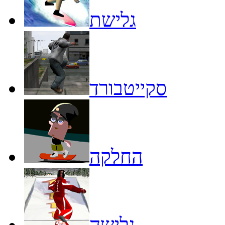
גלישת
סקייטבורד
החלקה
גלישה