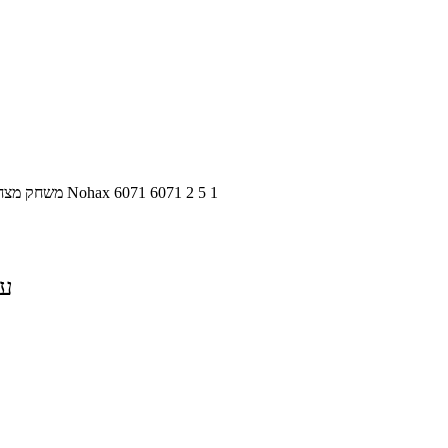
1
5
2
6071
6071
Nohax
משחק מצחיק
על