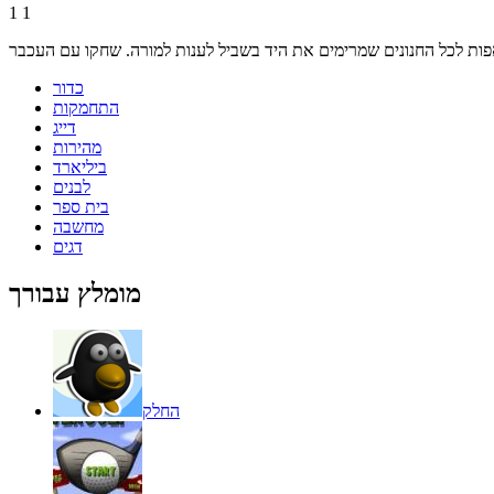
1
1
כדור
התחמקות
דייג
מהירות
ביליארד
לבנים
בית ספר
מחשבה
דגים
מומלץ עבורך
החלק