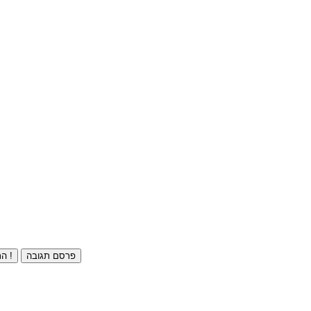
פרסם תגובה
התחברו ⁄ הרשמו חינם !