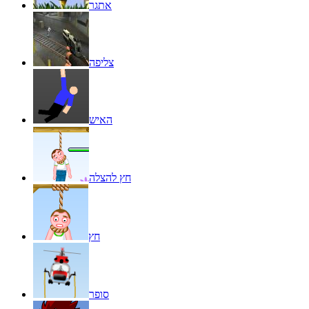
אתגר
צליפה
האיש
חץ להצלה
חץ
סופר