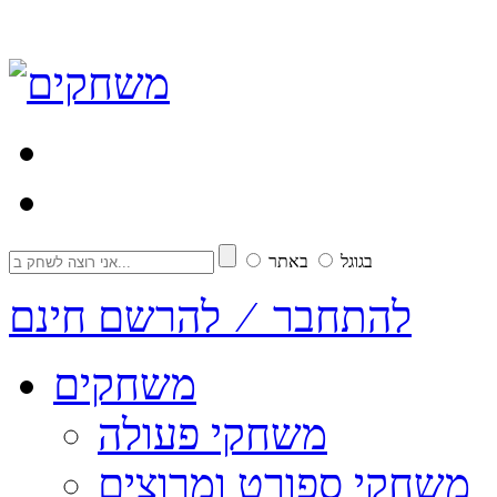
בגוגל
באתר
להתחבר ⁄ להרשם חינם
משחקים
משחקי פעולה
משחקי ספורט ומרוצים