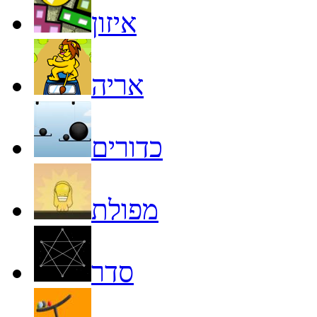
איזון
אריה
כדורים
מפולת
סדר