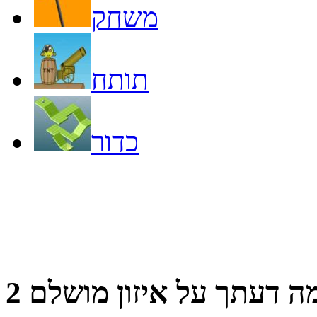
משחק
תותח
כדור
ה דעתך על
איזון מושלם 2