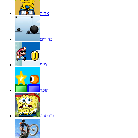
אריה
כדורים
מיני
הופר
בובספוג