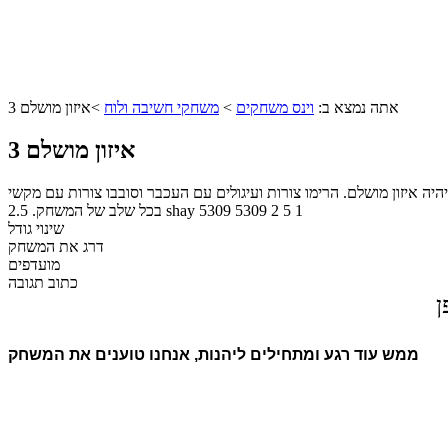
אתה נמצא ב:
וינס משחקים
>
משחקי חשיבה ולוח
>
איזון מושלם 3
איזון מושלם 3
ימו צורות ועיגולים עם העכבר וסובבו צורות עם מקשי A D. נסו לשמור על שיווי משקל
1
5
2
5309
5309
shay
בכל שלב של המשחק.
2.5
שינוי גודל
דרג את המשחק
מועדפים
כתוב תגובה
ן
ממש עוד רגע ומתחילים ליהנות, אנחנו טוענים את המשחק