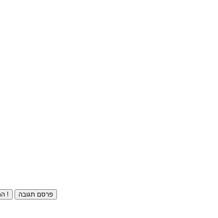
פרסם תגובה
התחברו ⁄ הרשמו חינם !