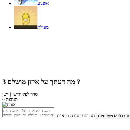
אופנוע
מפולת
?
מה דעתך על
איזון מושלם 3
סדר לפי:
חדש
|
ישן
תגובות
0
מפרסם תגובה כ:
אורח