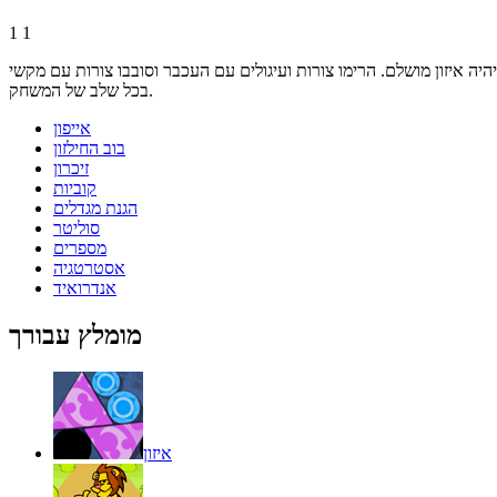
1
1
ימו צורות ועיגולים עם העכבר וסובבו צורות עם מקשי A D. נסו לשמור על שיווי משקל
בכל שלב של המשחק.
אייפון
בוב החילזון
זיכרון
קוביות
הגנת מגדלים
סוליטר
מספרים
אסטרטגיה
אנדרואיד
מומלץ עבורך
איזון