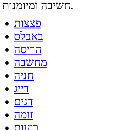
חשיבה ומיומנות.
פצצות
באבלס
הריסה
מחשבה
חניה
דייג
דגים
זומה
בועות