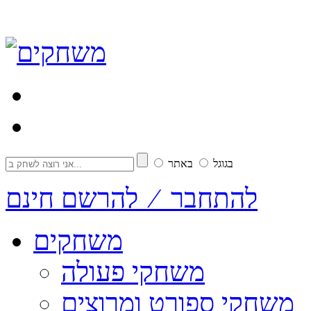
בגוגל
באתר
להתחבר ⁄ להרשם חינם
משחקים
משחקי פעולה
משחקי ספורט ומרוצים