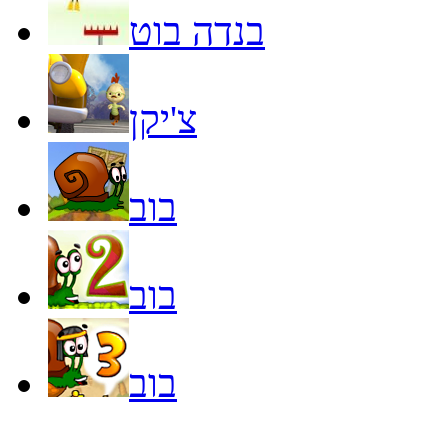
בנדה בוט
צ'יקן
בוב
בוב
בוב