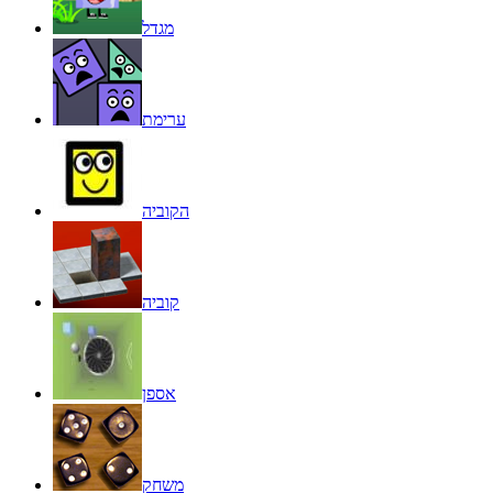
מגדל
ערימת
הקוביה
קוביה
אספן
משחק