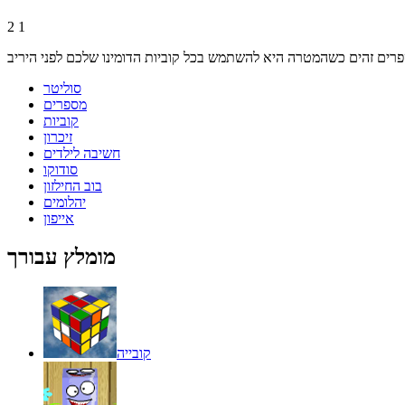
2
1
סוליטר
מספרים
קוביות
זיכרון
חשיבה לילדים
סודוקו
בוב החילזון
יהלומים
אייפון
מומלץ עבורך
קובייה