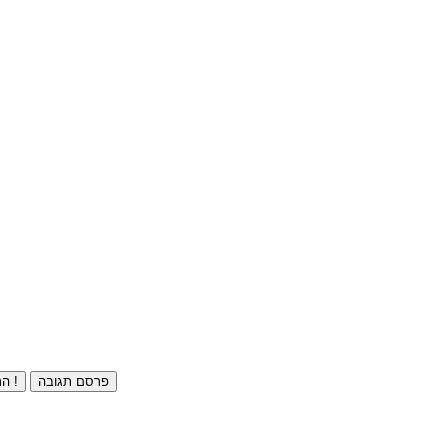
פרסם תגובה
התחברו ⁄ הרשמו חינם !