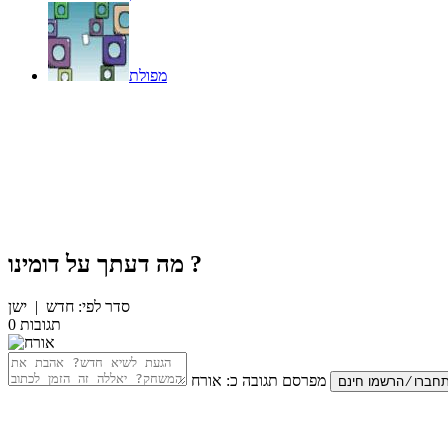
מפולת
?
מה דעתך על
דומינו
סדר לפי:
חדש
|
ישן
תגובות
0
מפרסם תגובה כ:
אורח