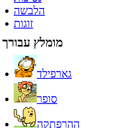
הלבשה
זוגות
מומלץ עבורך
גארפילד
סופר
ההרפתקה