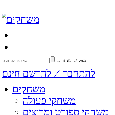
בגוגל
באתר
להתחבר ⁄ להרשם חינם
משחקים
משחקי פעולה
משחקי ספורט ומרוצים