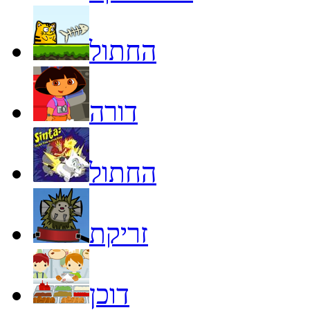
החתול
דורה
החתול
זריקת
דוכן