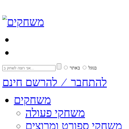
בגוגל
באתר
להתחבר ⁄ להרשם חינם
משחקים
משחקי פעולה
משחקי ספורט ומרוצים