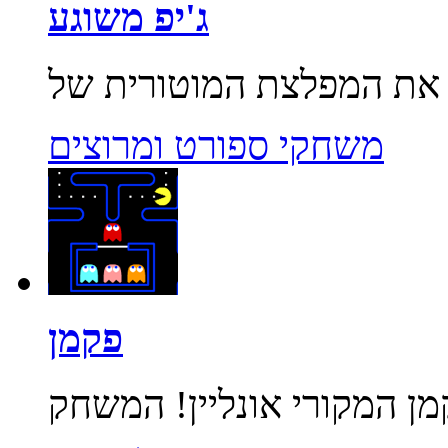
ג'יפ משוגע
משחקי ספורט ומרוצים
פקמן