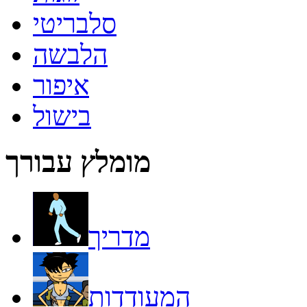
סלבריטי
הלבשה
איפור
בישול
מומלץ עבורך
מדריך
המעודדות