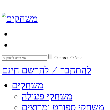
בגוגל
באתר
להתחבר ⁄ להרשם חינם
משחקים
משחקי פעולה
משחקי ספורט ומרוצים