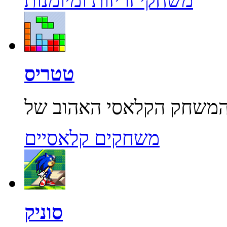
משחקי זריזות ומיומנות
טטריס
משחקים קלאסיים
סוניק