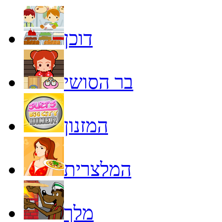
דוכן
בר הסושי
המזנון
המלצרית
מלך