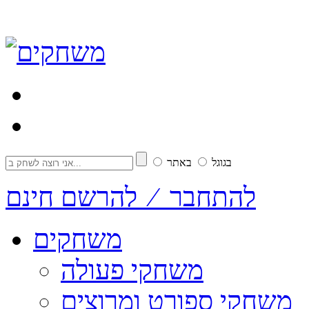
בגוגל
באתר
להתחבר ⁄ להרשם חינם
משחקים
משחקי פעולה
משחקי ספורט ומרוצים