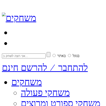
בגוגל
באתר
להתחבר ⁄ להרשם חינם
משחקים
משחקי פעולה
משחקי ספורט ומרוצים