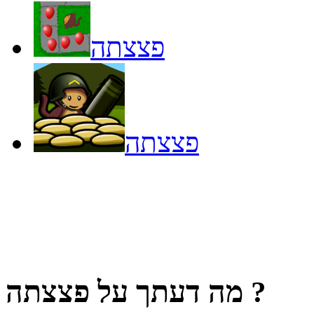
פצצתה
פצצתה
?
מה דעתך על
פצצתה