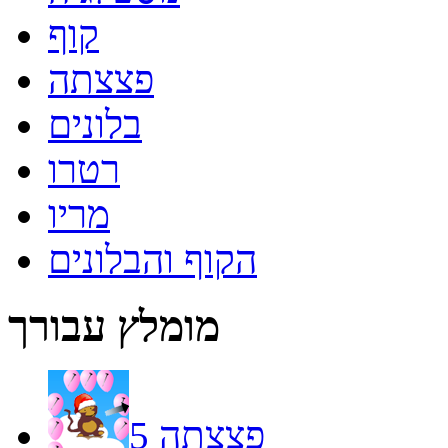
קוף
פצצתה
בלונים
רטרו
מריו
הקוף והבלונים
מומלץ עבורך
פצצתה 5