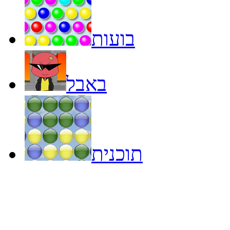
בועות
באבל
תוכנית