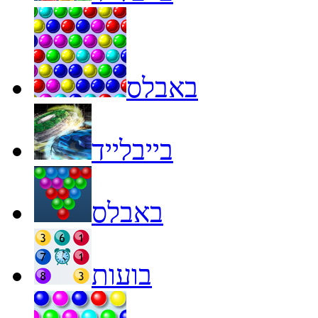
באבלס
בייבלייד
באבלס
בועות