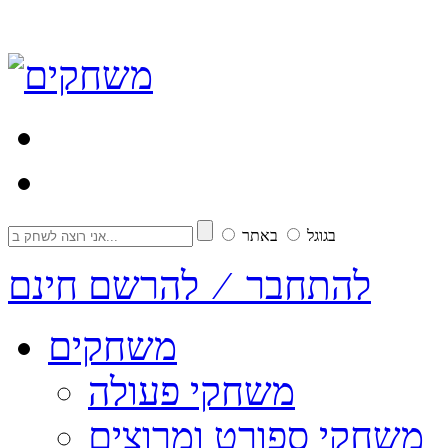
בגוגל
באתר
להתחבר ⁄ להרשם חינם
משחקים
משחקי פעולה
משחקי ספורט ומרוצים