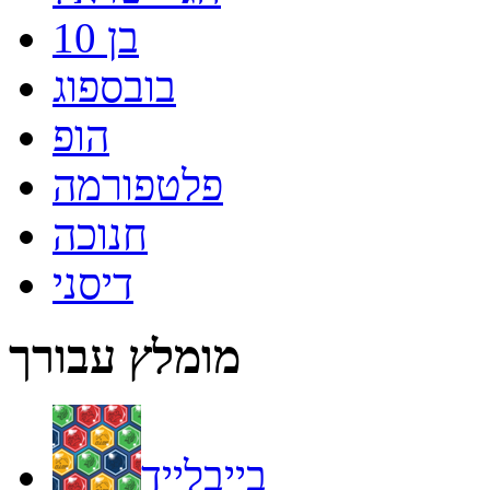
בן 10
בובספוג
הופ
פלטפורמה
חנוכה
דיסני
מומלץ עבורך
בייבלייד