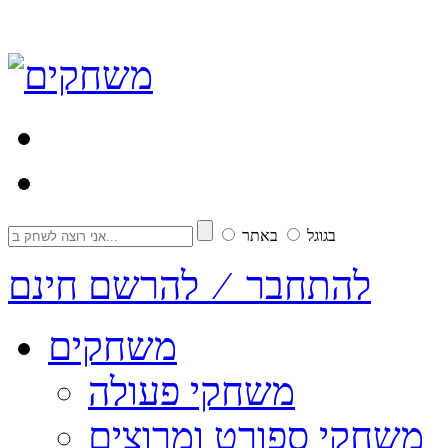
בגוגל
באתר
להתחבר ⁄ להרשם חינם
משחקים
משחקי פעולה
משחקי ספורט ומרוצים