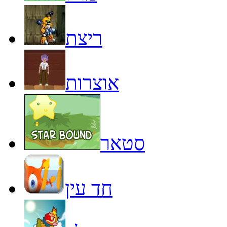
ריצת
אוצרות
סטאר
חד עין