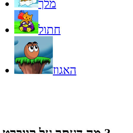
מלך
חתול
האגוז