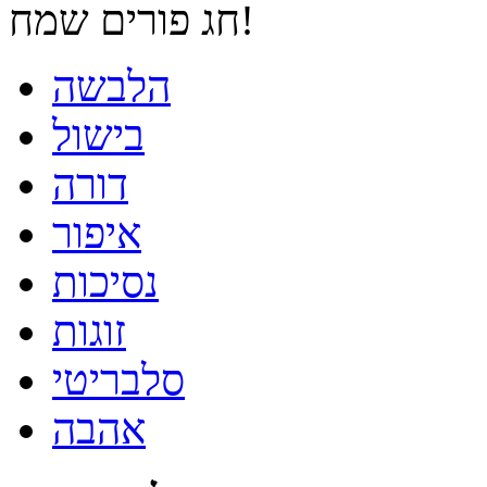
חג פורים שמח!
הלבשה
בישול
דורה
איפור
נסיכות
זוגות
סלבריטי
אהבה