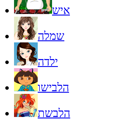
איש
שמלה
ילדה
הלבישו
הלבשת