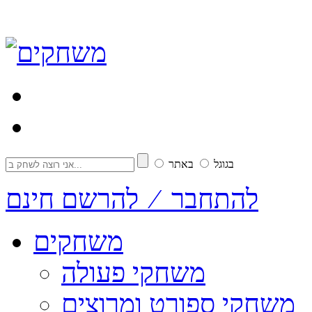
בגוגל
באתר
להתחבר ⁄ להרשם חינם
משחקים
משחקי פעולה
משחקי ספורט ומרוצים