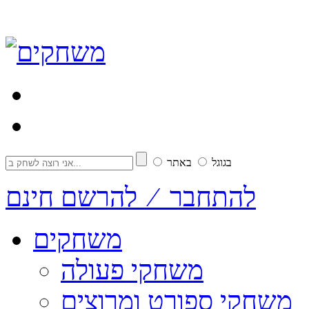
בגוגל
באתר
להתחבר ⁄ להרשם חינם
משחקים
משחקי פעולה
משחקי ספורט ומרוצים