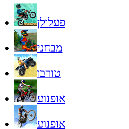
פעלולן
מבחני
טורבו
אופנוע
אופנוע