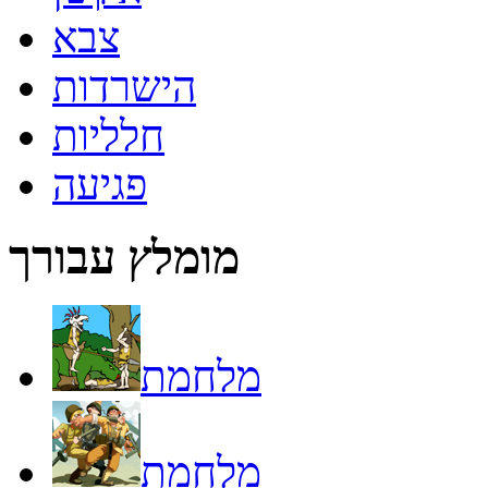
צבא
הישרדות
חלליות
פגיעה
מומלץ עבורך
מלחמת
מלחמת