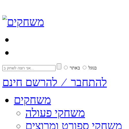
בגוגל
באתר
להתחבר ⁄ להרשם חינם
משחקים
משחקי פעולה
משחקי ספורט ומרוצים