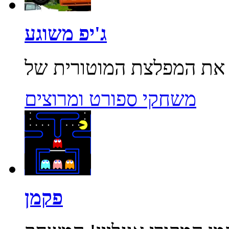
ג'יפ משוגע
משחקי ספורט ומרוצים
פקמן