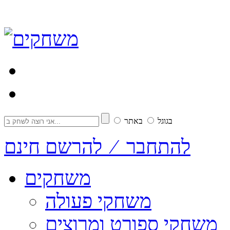
בגוגל
באתר
להתחבר ⁄ להרשם חינם
משחקים
משחקי פעולה
משחקי ספורט ומרוצים