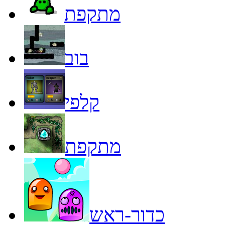
מתקפת
בוב
קלפי
מתקפת
כדור-ראש