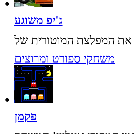
ג'יפ משוגע
משחקי ספורט ומרוצים
פקמן