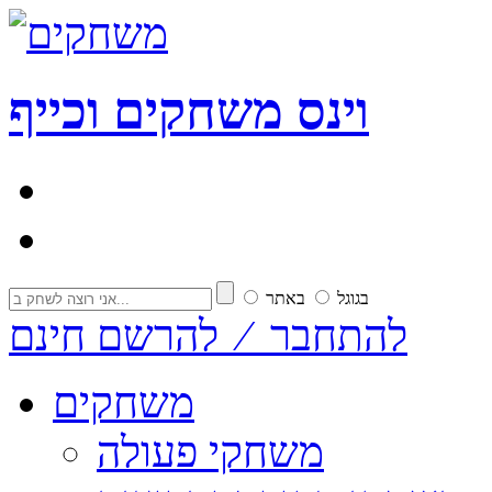
וי
נ
ס
משחקים וכייף
בגוגל
באתר
להתחבר ⁄ להרשם חינם
משחקים
משחקי פעולה