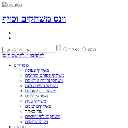
וי
נ
ס
משחקים וכייף
בגוגל
באתר
להתחבר ⁄ להרשם חינם
משחקים
משחקי פעולה
משחקי ספורט ומרוצים
משחקי זריזות ומיומנות
משחקי חשיבה ולוח
משחקים קלאסיים
משחקי ילדים
משחקי בנות
משחקים שונים
עוד באתר
משחקים לפי נושאים
כל המשחקים
תמונות