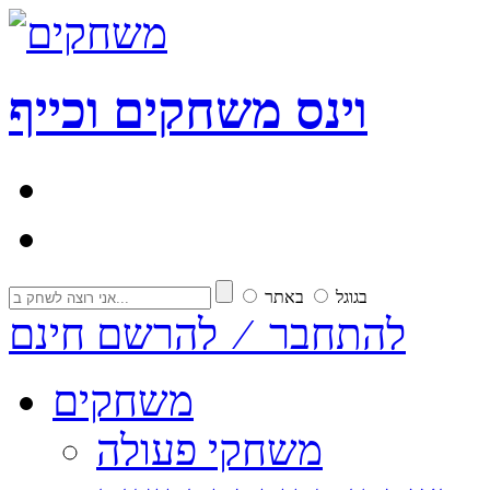
וי
נ
ס
משחקים וכייף
בגוגל
באתר
להתחבר ⁄ להרשם חינם
משחקים
משחקי פעולה