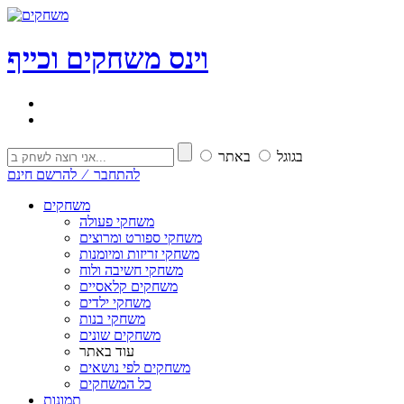
וי
נ
ס
משחקים וכייף
בגוגל
באתר
להתחבר ⁄ להרשם חינם
משחקים
משחקי פעולה
משחקי ספורט ומרוצים
משחקי זריזות ומיומנות
משחקי חשיבה ולוח
משחקים קלאסיים
משחקי ילדים
משחקי בנות
משחקים שונים
עוד באתר
משחקים לפי נושאים
כל המשחקים
תמונות