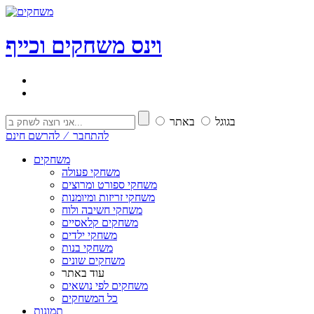
וי
נ
ס
משחקים וכייף
בגוגל
באתר
להתחבר ⁄ להרשם חינם
משחקים
משחקי פעולה
משחקי ספורט ומרוצים
משחקי זריזות ומיומנות
משחקי חשיבה ולוח
משחקים קלאסיים
משחקי ילדים
משחקי בנות
משחקים שונים
עוד באתר
משחקים לפי נושאים
כל המשחקים
תמונות