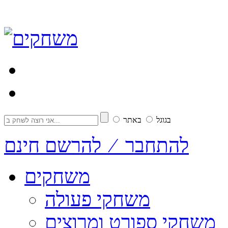
בגוגל
באתר
להתחבר ⁄ להרשם חינם
משחקים
משחקי פעולה
משחקי ספורט ומרוצים