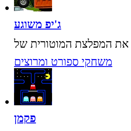
ג'יפ משוגע
משחקי ספורט ומרוצים
פקמן