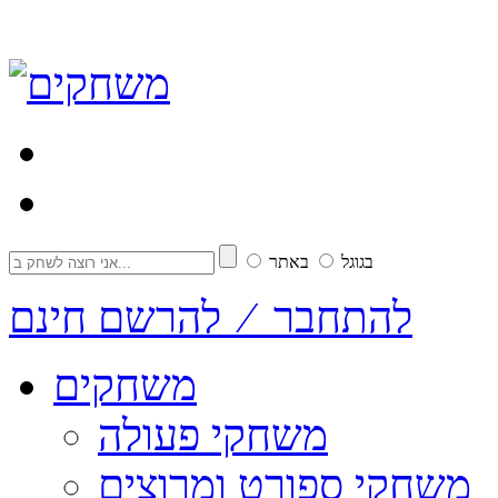
בגוגל
באתר
להתחבר ⁄ להרשם חינם
משחקים
משחקי פעולה
משחקי ספורט ומרוצים