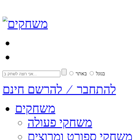
בגוגל
באתר
להתחבר ⁄ להרשם חינם
משחקים
משחקי פעולה
משחקי ספורט ומרוצים