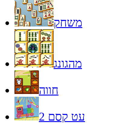
משחק
מהגונג
חווה
עט קסם 2