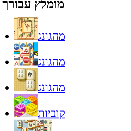
מומלץ עבורך
מהגונג
מהגונג
מהגונג
קוביות