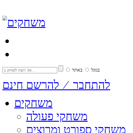
בגוגל
באתר
להתחבר ⁄ להרשם חינם
משחקים
משחקי פעולה
משחקי ספורט ומרוצים