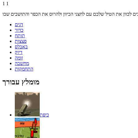
1
1
דגים
כדור
תותח
פצצות
באבלס
דיוק
זומה
מחשבה
התחמקות
מומלץ עבורך
כיפת