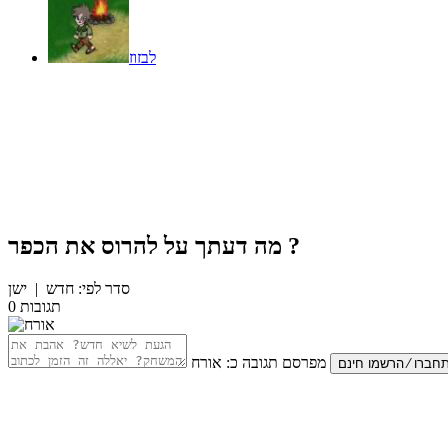
לבזוז
?
מה דעתך על
להרוס את הכפר
סדר לפי:
חדש
|
ישן
תגובות
0
מפרסם תגובה כ:
אורח