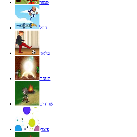
שמור
חסל
בלאגן
העפת
שודדים
פיצוץ