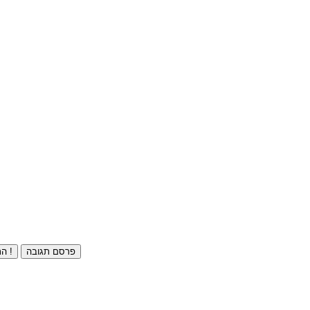
פרסם תגובה
התחברו ⁄ הרשמו חינם !