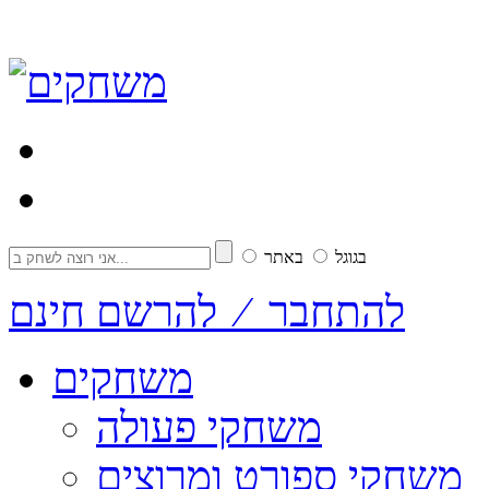
בגוגל
באתר
להתחבר ⁄ להרשם חינם
משחקים
משחקי פעולה
משחקי ספורט ומרוצים