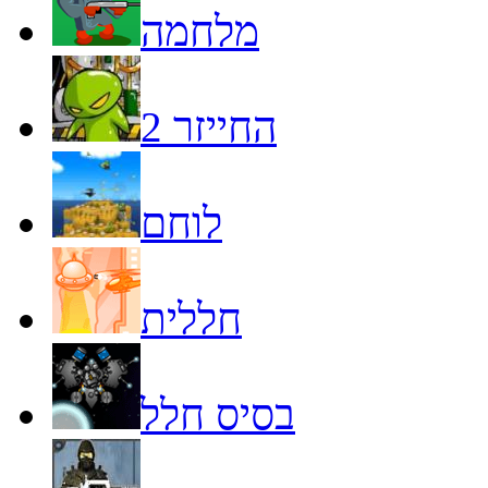
מלחמה
החייזר 2
לוחם
חללית
בסיס חלל