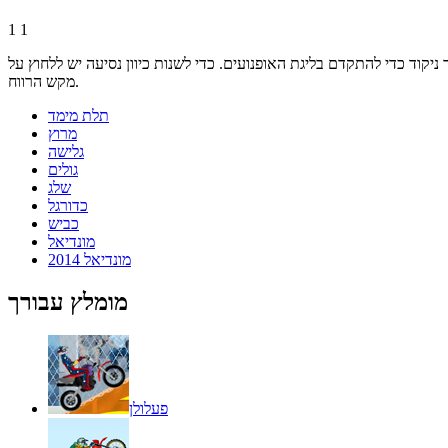
1
1
וד כדי להתקדם בליגת האופנועים. כדי לשנות כיוון נסיעה יש ללחוץ על
מקש הרווח.
תלת מימד
מרוץ
גלישה
גולים
שלג
כדורגל
כביש
מונדיאל
מונדיאל 2014
מומלץ עבורך
פעלולן