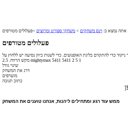
אתה נמצא ב:
וינס משחקים
>
משחקי ספורט ומרוצים
>
פעלולים מטורפים
פעלולים מטורפים
וד כדי להתקדם בליגת האופנועים. כדי לשנות כיוון נסיעה יש ללחוץ על
1
5
2
5411
5411
mightymax
מקש הרווח.
2.5
שינוי גודל
דרג את המשחק
מועדפים
כתוב תגובה
ן
ממש עוד רגע ומתחילים ליהנות, אנחנו טוענים את המשחק