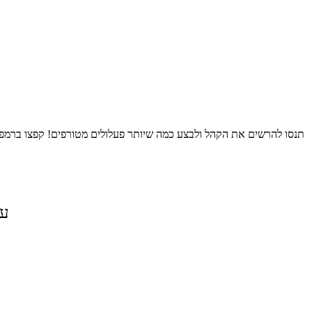
תנסו להרשים את הקהל ולבצע כמה שיותר פעלולים מטורפים! קפצו ברמפות
על