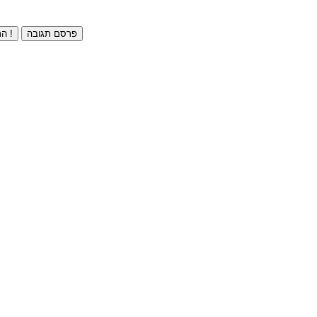
פרסם תגובה
התחברו ⁄ הרשמו חינם !