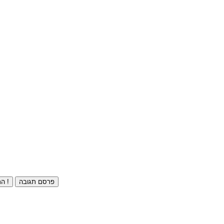
פרסם תגובה
התחברו ⁄ הרשמו חינם !