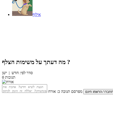
אילוף
?
מה דעתך על
משימות הצלף
סדר לפי:
חדש
|
ישן
תגובות
0
מפרסם תגובה כ:
אורח