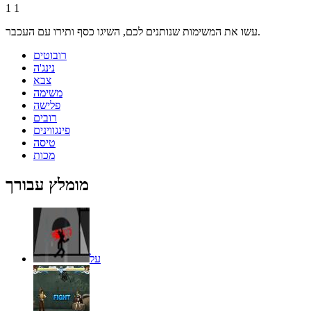
1
1
עשו את המשימות שנותנים לכם, השיגו כסף ותירו עם העכבר.
רובוטים
נינג'ה
צבא
משימה
פלישה
רובים
פינגווינים
טיסה
מכות
מומלץ עבורך
על