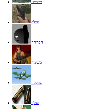
משימת
הצלף
הבריחה
משימה
מתקפה
הצלף