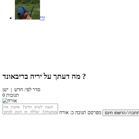
ירי
?
מה דעתך על
יריה בריבאונד
סדר לפי:
חדש
|
ישן
תגובות
0
מפרסם תגובה כ:
אורח