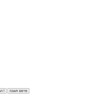
פרסם תגובה
התחברו ⁄ הרשמו חינם !