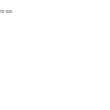
פגעו במטרות ההולכות ושבות רק שכל פעם הם מגבירות מהירות! יורים עם העכבר.