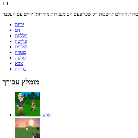
1
1
יריות
דם
חלליות
פלישה
שלבים
מטרה
פגיעה
צבא
בריחה
מומלץ עבורך
פגיעה