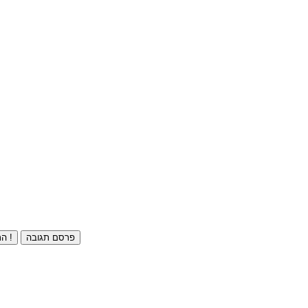
פרסם תגובה
התחברו ⁄ הרשמו חינם !