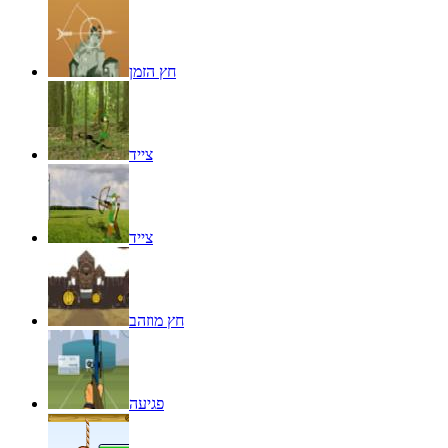
חץ הזמן
צייד
צייד
חץ מוזהב
פגיעה