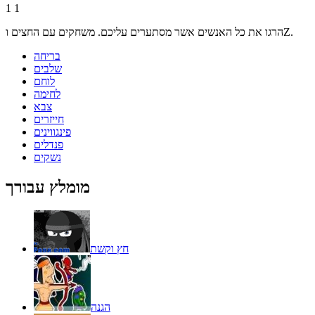
1
1
הרגו את כל האנשים אשר מסתערים עליכם. משחקים עם החצים וZ.
בריחה
שלבים
לוחם
לחימה
צבא
חייזרים
פינגווינים
פנדלים
נשקים
מומלץ עבורך
חץ וקשת
הגנה