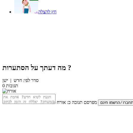
חץ להצלה
?
מה דעתך על
הסתערות
סדר לפי:
חדש
|
ישן
תגובות
0
מפרסם תגובה כ:
אורח