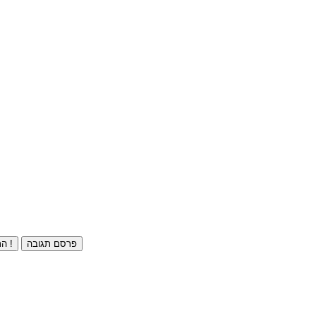
פרסם תגובה
התחברו ⁄ הרשמו חינם !