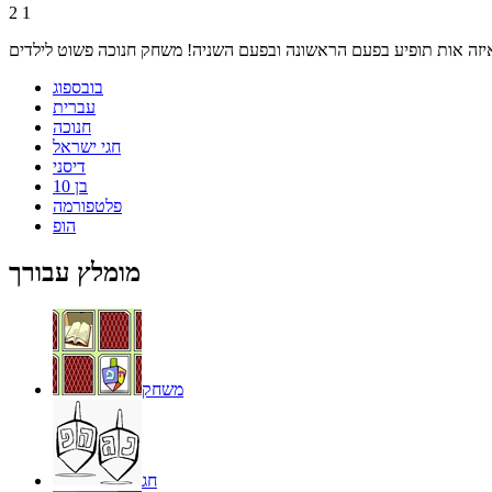
2
1
בובספוג
עברית
חנוכה
חגי ישראל
דיסני
בן 10
פלטפורמה
הופ
מומלץ עבורך
משחק
חג