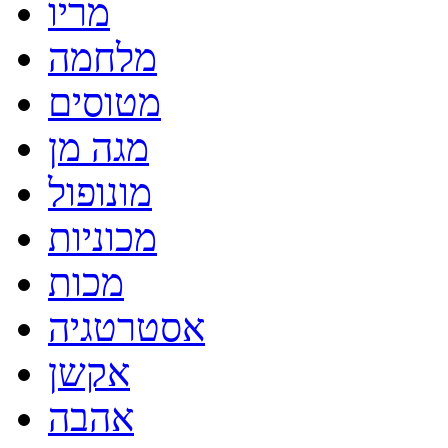
מריו
מלחמה
מטוסים
מגה מן
מונופול
מכוניות
מכות
אסטרטגיה
אקשן
אהבה