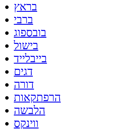
בראץ
ברבי
בובספוג
בישול
בייבלייד
דגים
דורה
הרפתקאות
הלבשה
ווינקס