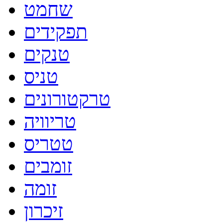
שחמט
תפקידים
טנקים
טניס
טרקטורונים
טריוויה
טטריס
זומבים
זומה
זיכרון