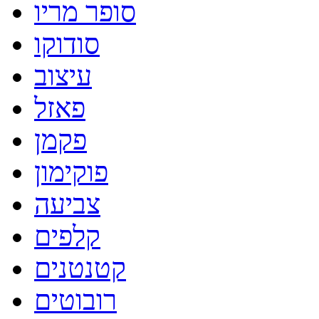
סופר מריו
סודוקו
עיצוב
פאזל
פקמן
פוקימון
צביעה
קלפים
קטנטנים
רובוטים