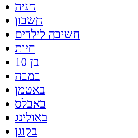
חניה
חשבון
חשיבה לילדים
חיות
בן 10
במבה
באטמן
באבלס
באולינג
בקוגן